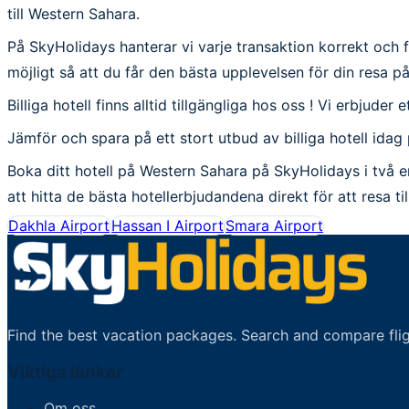
till Western Sahara.
På SkyHolidays hanterar vi varje transaktion korrekt och full
möjligt så att du får den bästa upplevelsen för din resa p
Billiga hotell finns alltid tillgängliga hos oss ! Vi erbjuder 
Jämför och spara på ett stort utbud av billiga hotell ida
Boka ditt hotell på Western Sahara på SkyHolidays i två e
att hitta de bästa hotellerbjudandena direkt för att resa ti
Dakhla Airport
Hassan I Airport
Smara Airport
Find the best vacation packages. Search and compare flig
Viktiga länkar
Om oss