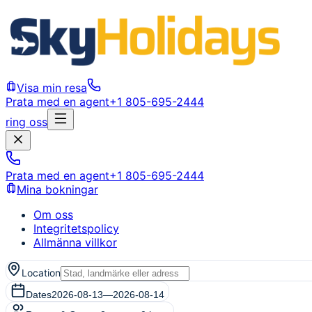
Visa min resa
Prata med en agent
+1 805-695-2444
ring oss
Prata med en agent
+1 805-695-2444
Mina bokningar
Om oss
Integritetspolicy
Allmänna villkor
Location
Dates
2026-08-13
—
2026-08-14