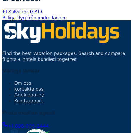
El Salvador
(
SAL
)
Billiga flyg från andra länder
Find the best vacation packages. Search and compare
flights + hotels bundled together.
Viktiga länkar
Om oss
kontakta oss
Cookiepolicy
Kundsupport
Prata med en agent
+1 805-695-2444