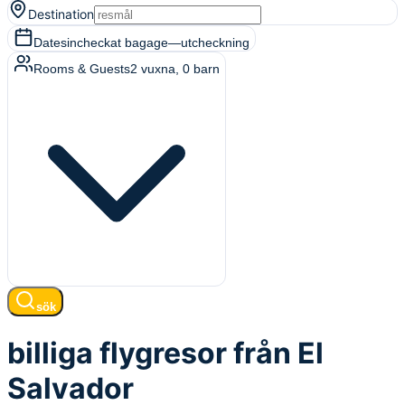
Destination
Dates
incheckat bagage
—
utcheckning
Rooms & Guests
2
vuxna
,
0
barn
sök
billiga flygresor från El
Salvador