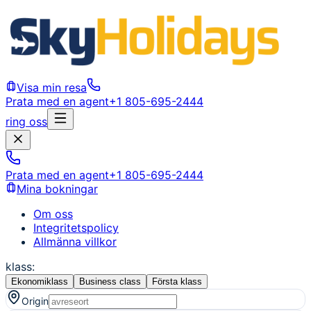
Visa min resa
Prata med en agent
+1 805-695-2444
ring oss
Prata med en agent
+1 805-695-2444
Mina bokningar
Om oss
Integritetspolicy
Allmänna villkor
klass
:
Ekonomiklass
Business class
Första klass
Origin