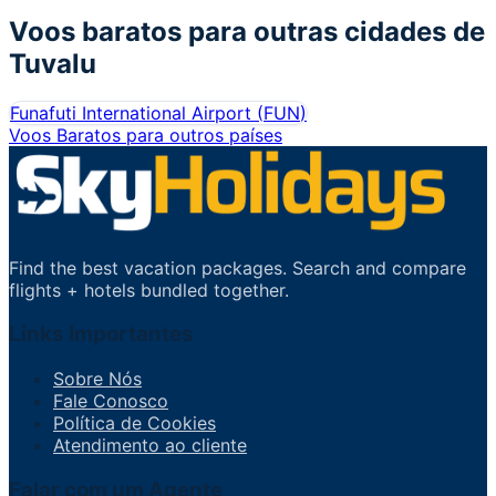
Voos baratos para outras cidades de
Tuvalu
Funafuti International Airport
(
FUN
)
Voos Baratos para outros países
Find the best vacation packages. Search and compare
flights + hotels bundled together.
Links Importantes
Sobre Nós
Fale Conosco
Política de Cookies
Atendimento ao cliente
Falar com um Agente