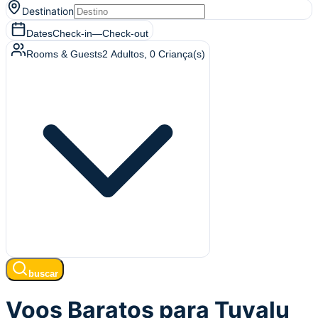
Destination
Dates
Check-in
—
Check-out
Rooms & Guests
2
Adultos
,
0
Criança(s)
buscar
Voos Baratos para Tuvalu