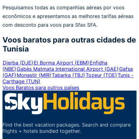
Pesquisamos todas as companhias aéreas por voos
econômicos e apresentamos as melhores tarifas aéreas
com desconto para voos para Sfax SFA.
Voos baratos para outras cidades de
Tunisia
Djerba
(
DJE
)
El Borma Airport
(
EBM
)
Enfidha
(
NBE
)
Gabès Matmata International Airport
(
GAE
)
Gafsa
(
GAF
)
Monastir
(
MIR
)
Tabarka
(
TBJ
)
Tozeur
(
TOE
)
Tunis -
Carthage
(
TUN
)
Voos Baratos para outros países
Find the best vacation packages. Search and compare
flights + hotels bundled together.