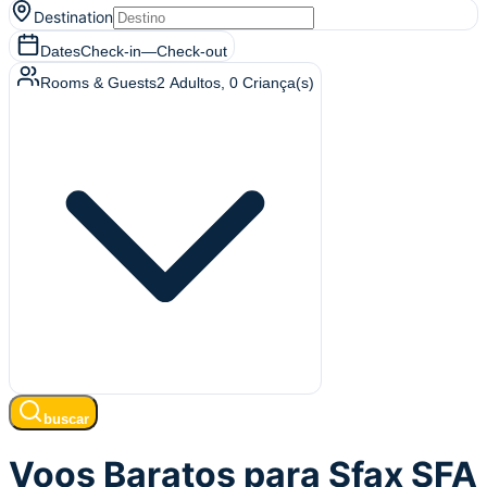
Destination
Dates
Check-in
—
Check-out
Rooms & Guests
2
Adultos
,
0
Criança(s)
buscar
Voos Baratos para Sfax SFA